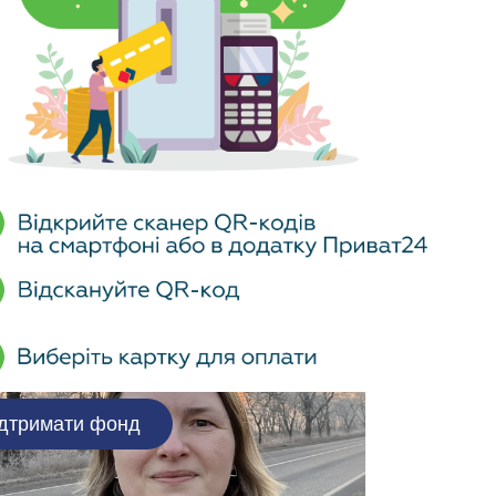
Галина Прокопик - член
правління Фонду
12 січня 2024
дтримати фонд