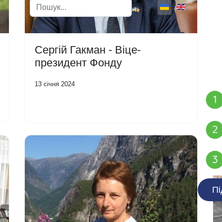
Пошук
Type 2 or more characters for results.
Сергій Гакман - Віце-
президент Фонду
13 січня 2024
Пі