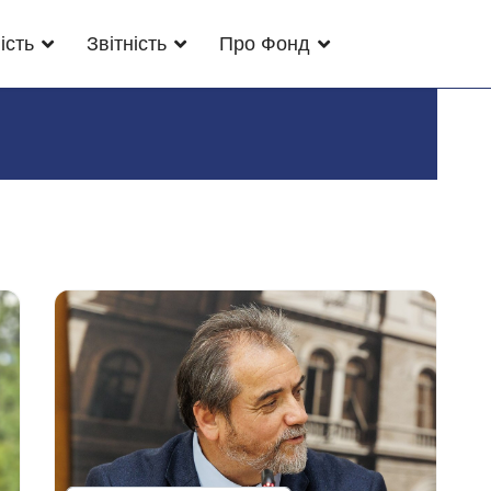
ість
Звітність
Про Фонд