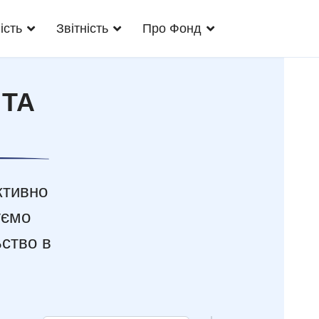
ість
Звітність
Про Фонд
 ТА
ктивно
уємо
ьство в