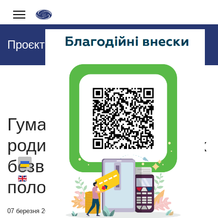
Проєкти та Ініціативи
Гуманітарна підтримка
родин загиблих, зниклих
безвісті та тих, хто в
полоні
07 березня 2025