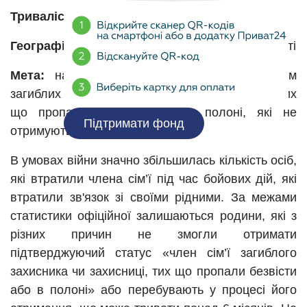
Тривалість проєкту:
02-12.2025 р (11 місяців)
Географія:
Дніпропетровська, Харківська області
Мета:
надання гуманітарної допомоги сім’ям
загиблих (померлих) військовослужбовців, тих
що пропали безвісти або в полоні, які не
Підтримати фонд
отримують державних виплат
В умовах війни значно збільшилась кількість осіб,
які втратили члена сім’ї під час бойових дій, які
втратили зв'язок зі своїми рідними. За межами
статистики офіційної залишаються родини, які з
різних причин не змогли отримати
підтверджуючий статус «член сім’ї загиблого
захисника чи захисниці, тих що пропали безвісти
або в полоні» або перебувають у процесі його