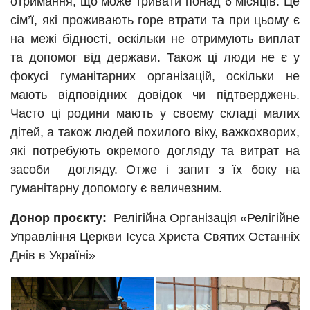
отримання, що може тривати понад 6 місяців. Це
сім’ї, які проживають горе втрати та при цьому є
на межі бідності, оскільки не отримують виплат
та допомог від держави. Також ці люди не є у
фокусі гуманітарних організацій, оскільки не
мають відповідних довідок чи підтверджень.
Часто ці родини мають у своєму складі малих
дітей, а також людей похилого віку, важкохворих,
які потребують окремого догляду та витрат на
засоби догляду. Отже і запит з їх боку на
гуманітарну допомогу є величезним.
Донор проєкту:
Релігійна Організація «Релігійне
Управління Церкви Ісуса Христа Святих Останніх
Днів в Україні»