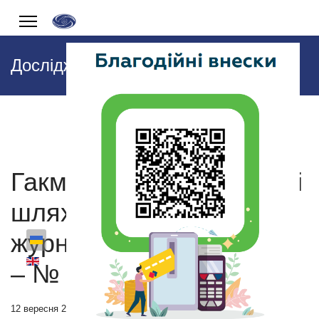
Дослідження та аналітика
Гакман С. На перехресті
шляхів // Український
журнал (Прага). – 2011.
– № 11. – С. 20-21.
12 вересня 2018