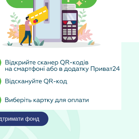
Напрямки Діяльності
И
Проєкти та Ініціативи
Звітність
Новини
дтримати фонд