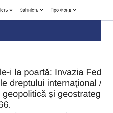
ість
Звітність
Про Фонд
e-i la poartă: Invazia Federa
e dreptului internaţional // 
 geopolitică și geostrategie. 
66.