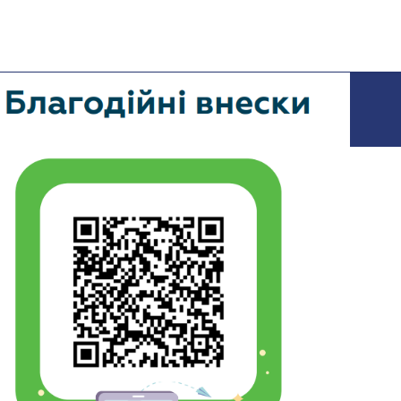
ţiei Ruse în
Geopolotica. Revista
– Anul XII. – Nr. 54-