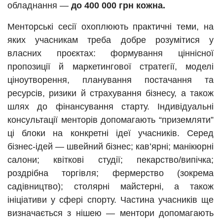
обладнання —
до 400 000 грн кожна.
Менторські сесії охоплюють практичні теми, на
яких учасникам треба добре розумітися у
власних проєктах: формування ціннісної
пропозиції й маркетингової стратегії, моделі
ціноутворення, планування постачання та
ресурсів, ризики й страхування бізнесу, а також
шлях до фінансування старту. Індивідуальні
консультації менторів допомагають “приземляти”
ці блоки на конкретні ідеї учасників. Серед
бізнес-ідей — швейний бізнес; кав’ярні; манікюрні
салони; квіткові студії; пекарство/випічка;
роздрібна торгівля; фермерство (зокрема
садівництво); столярні майстерні, а також
ініціативи у сфері спорту. Частина учасників ще
визначається з нішею — ментори допомагають