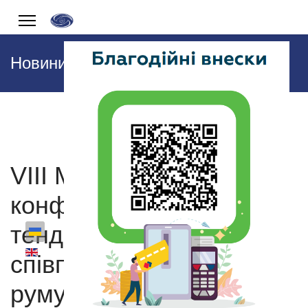
Новини
VIII Міжнародна
конференція «Сучасні
тенденції регіональної
співпраці: україно-
румуно-молдовський