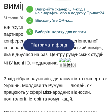
вимір»
31 травня 2025
БФ "Суспільні ресурси та ініціативи" став
партнером VIII Міжнародної науково-практичної
конференції «Сучасні тенденції регіональної
Підтримати фонд
співпраці: україно-румуно-молдовський вимір»,
яка відбулася на базі Центру румунських студій
ЧНУ імені Ю. Федьковича
.
Захід зібрав науковців, дипломатів та експертів з
України, Молдови та Румунії — людей, які
працюють у сфері міжнародних відносин,
політології, історії та комунікацій.