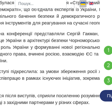
Пошук
ідбулася міжнародна конференція «Стратегічний по
емократії», що об’єднала експертів із України, Румуні
Type 2 or more characters for results.
ільного бачення безпеки й демократичного розвитк
 інструментів для реагування на сучасні геополітич
" на конференції представляли Сергій Гакман, віце
це України в архітектурі безпеки Чорноморського регі
роль України у формуванні нової регіональної безп
дного права, вчинені росією, взаємодію ЄС та НАТО
аїни.
тупі підкреслила: за умови збереження росії жодн
співпрацю в рамках існуючих ініціатив, зокрема, Трим
я після виступів, сприяли посиленню розуміння тих в
Пі
аці з західними партнерами у різних сферах.