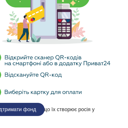
гляд ЄС щодо Чорноморського регіону —
ї, Болгарії, Грузії, Республіки Молдова
у Чорноморського регіону, посилення
ні виклики.
президент Фонду, та Наталія Нечаєва-
ону на тлі російсько-української війни»
екової системи. Він, зокрема, звернув
 в умовах російського наступу на нашу
а держава регіону не почуватиметься у
ор’я, і поставити питання регіональної
икликів й загроз, що їх створює росія у
дтримати фонд