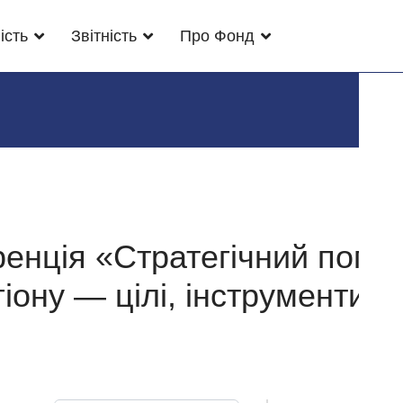
ість
Звітність
Про Фонд
енція «Стратегічний погл
іону — цілі, інструменти, 