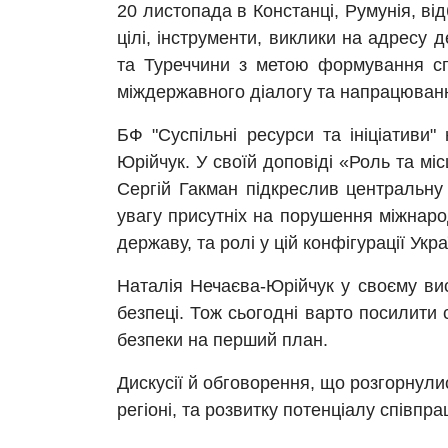
20 листопада в Констанці, Румунія, в
цілі, інструменти, виклики на адресу д
та Туреччини з метою формування сп
міждержавного діалогу та напрацювання
БФ "Суспільні ресурси та ініціативи
Юрійчук. У своїй доповіді «Роль та міс
Сергій Гакман підкреслив центральну 
увагу присутніх на порушення міжнаро
державу, та ролі у цій конфігурації Укр
Наталія Нечаєва-Юрійчук у своєму вис
безпеці. Тож сьогодні варто посилити 
безпеки на перший план.
Дискусії й обговорення, що розгорнулис
регіоні, та розвитку потенціалу співпр