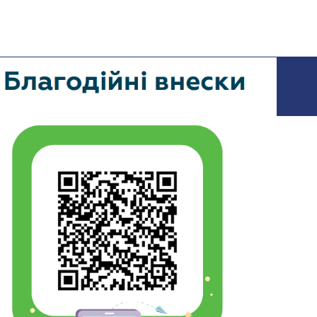
яд ЄС щодо
виклики на адресу